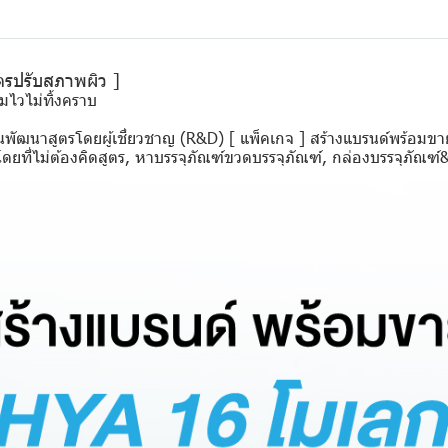
ตรปรับสภาพผิว ]
ซึมไวไม่ทิ้งคราบ
นพัฒนาสูตรโดยผู้เชี่ยวชาญ (R&D) [ แพ็คเกจ ] สร้างแบรนด์พร้อมขา
ดยที่ไม่ต้องคิดสูตร, หาบรรจุภัณฑ์ขวดบรรจุภัณฑ์, กล่องบรรจุภัณฑ์&