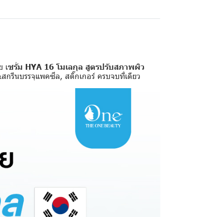
ย เ
ซรั่ม HYA 16 โมเลกุล สูตรปรับสภาพผิว
สกรีนบรรจุแพคซีล, สติ๊กเกอร์ ครบจบที่เดียว