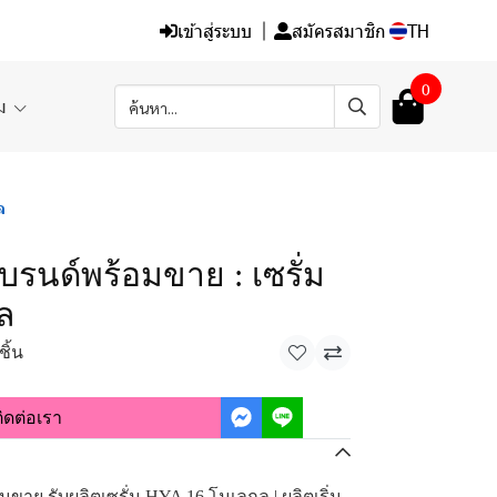
เข้าสู่ระบบ
สมัครสมาชิก
TH
0
ิม
ล
บรนด์พร้อมขาย : เซรั่ม
ล
ชิ้น
ิดต่อเรา
มขาย รับผลิตเซรั่ม HYA 16 โมเลกุล | ผลิตเริ่ม