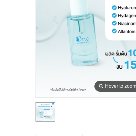
⚲
Hover to zoo