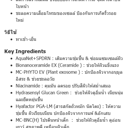
ใบหน้า
ชะลอความเสื่อมโทรมของเซลล์ ป้องกันการเกิดริ้วรอย
ใหม่
วิธีใช้
ทาเช้า-เย็น
Key Ingredients
AquaNet+SPDRN : เติมความชุ่มชื้น & ซ่อมแซมเซลล์ผิว
Bionanoceramide EX (Ceramide ) : ช่วยให้ผิวแข็งแรง
MC-PHYTO EV (Plant exosome ) : ปกป้องผิวจากอนุมูล
อิสระ & ช่วยชะลอวัย
Niacinamide : คุมมัน ลดรอย ปรับสีผิวให้สม่ำเสมอ
Hydrasensyl Glucan Green : ช่วยให้ผิวดูอิ่มน้ำ เนียนนุ่ม
และยืดหยุ่นขึ้น
Hyafactor PGA-LM (สารสกัดถั่วหมัก นัตโตะ) : ให้ความ
ชุ่มชื้น ผิวเรียบเนียน ปกป้องผิวจากการแพ้ &อักเสบ
MC-BNC(H) โปรตีนหน้าเด็ก : ช่วยให้ผิวดูอิ่มน้ำ ดูอ่อน
เยาว์ สุขภาพดี เหมือนผิวเด็ก