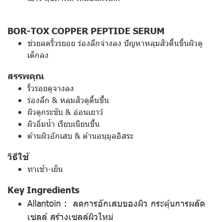
BOR-TOX COPPER PEPTIDE SERUM
ช่วยลดริ้วรยอย ร่องลึกจ่างลง ปัญหาหลุมสิวตื้นขื้นผิวดู
เด็กลง
สรรพคุณ
ริ้วรอยดูจางลง
ร่องลึก & หลุมสิวดูตื้นขึ้น
ผิวดูกระชับ & อ่อนเยาว์
ผิวอิ่มน้ำ เรียบเนียนขึ้น
ต้านผิวอักเสบ & ต้านอนุมูลอิสระ
วิธีใช้
ทาเช้า-เย็น
Key Ingredients
Allantoin : ลดการอักเสบของผิว กระตุ้นการผลัด
เซลล์ สร้างเซลล์ผิวใหม่