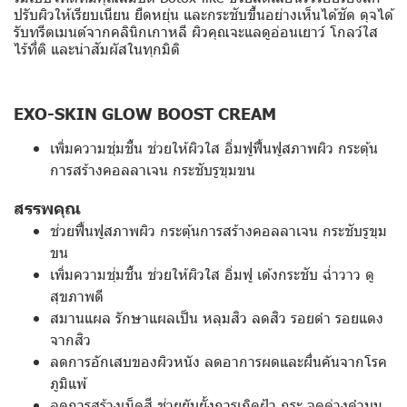
ปรับผิวให้เรียบเนียน ยืดหยุ่น และกระชับขึ้นอย่างเห็นได้ชัด ดุจได้
รับทรีตเมนต์จากคลินิกเกาหลี ผิวคุณจะแลดูอ่อนเยาว์ โกลว์ใส
ไร้ที่ติ และน่าสัมผัสในทุกมิติ
EXO-SKIN GLOW BOOST CREAM
เพิ่มความชุ่มชื้น ช่วยให้ผิวใส อิ่มฟูฟื้นฟูสภาพผิว กระตุ้น
การสร้างคอลลาเจน กระชับรูขุมขน
สรรพคุณ
ช่วยฟื้นฟูสภาพผิว กระตุ้นการสร้างคอลลาเจน กระชับรูขุม
ขน
เพิ่มความชุ่มชื้น ช่วยให้ผิวใส อิ่มฟู เด้งกระชับ ฉ่ำวาว ดู
สุขภาพดี
สมานแผล รักษาแผลเป็น หลุมสิว ลดสิว รอยดำ รอยแดง
จากสิว
ลดการอักเสบของผิวหนัง ลดอาการผดและผื่นคันจากโรค
ภูมิแพ้
ลดการสร้างเม็ดสี ช่วยยับยั้งการเกิดฝ้า กระ จุดด่างดำบน