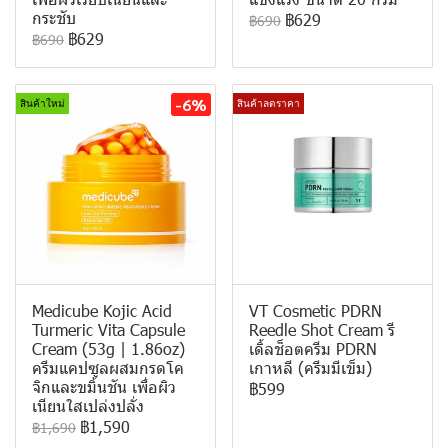
กระชับ
฿629
฿690
฿629
฿690
-6%
สินค้าใหม่
สินค้าลดราคา
Medicube Kojic Acid
VT Cosmetic PDRN
Turmeric Vita Capsule
Reedle Shot Cream รี
Cream (53g | 1.86oz)
เดิ้ลช็อตครีม PDRN
ครีมแคปซูลผสมกรดโค
เกาหลี (ครีมมีเข็ม)
จิกและขมิ้นชัน เพื่อผิว
฿599
เนียนใสเปล่งปลั่ง
฿1,590
฿1,690