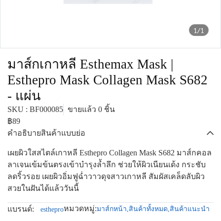
1/1
มาส์กเกาหลี Esthemax Mask |
Esthepro Mask Collagen Mask S682
- แผ่น
SKU : BF000085
ขายแล้ว 0 ชิ้น
฿89
คำอธิบายสินค้าแบบย่อ
เผยผิวใสสไตล์เกาหลี Esthepro Collagen Mask S682 มาส์กคอล
ลาเจนเข้มข้นตรงเข้าบำรุงล้ำลึก ช่วยให้ผิวเนียนเด้ง กระชับ
ลดริ้วรอย เผยผิวอิ่มฟูฉ่ำวาวดุจสาวเกาหลี สัมผัสเคล็ดลับผิว
สวยในฝันได้แล้ววันนี้
หมวดหมู่:
แบรนด์:
มาส์กหน้า
,
สินค้าทั้งหมด
,
สินค้าแนะนำ
esthepro