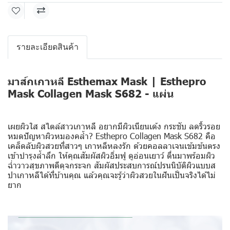
รายละเอียดสินค้า
มาส์กเกาหลี Esthemax Mask | Esthepro
Mask Collagen Mask S682 - แผ่น
เผยผิวใส สไตล์สาวเกาหลี อยากมีผิวเนียนเด้ง กระชับ ลดริ้วรอย
หมดปัญหาผิวหมองคล้ำ? Esthepro Collagen Mask S682 คือ
เคล็ดลับผิวสวยที่สาวๆ เกาหลีหลงรัก ด้วยคอลลาเจนเข้มข้นตรง
เข้าบำรุงล้ำลึก ให้คุณสัมผัสผิวอิ่มฟู ดูอ่อนเยาว์ ตื่นมาพร้อมผิว
ฉ่ำวาวสุขภาพดีดุจกระจก สัมผัสประสบการณ์ปรนนิบัติผิวแบบส
ปาเกาหลีได้ที่บ้านคุณ แล้วคุณจะรู้ว่าผิวสวยในฝันเป็นจริงได้ไม่
ยาก