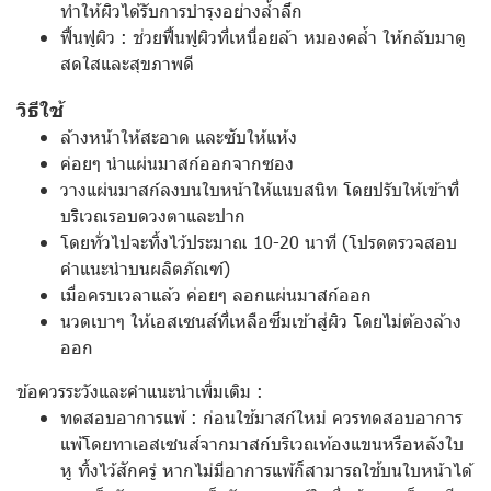
ทำให้ผิวได้รับการบำรุงอย่างล้ำลึก
ฟื้นฟูผิว : ช่วยฟื้นฟูผิวที่เหนื่อยล้า หมองคล้ำ ให้กลับมาดู
สดใสและสุขภาพดี
วิธีใช้
ล้างหน้าให้สะอาด และซับให้แห้ง
ค่อยๆ นำแผ่นมาสก์ออกจากซอง
วางแผ่นมาสก์ลงบนใบหน้าให้แนบสนิท โดยปรับให้เข้าที่
บริเวณรอบดวงตาและปาก
โดยทั่วไปจะทิ้งไว้ประมาณ 10-20 นาที (โปรดตรวจสอบ
คำแนะนำบนผลิตภัณฑ์)
เมื่อครบเวลาแล้ว ค่อยๆ ลอกแผ่นมาสก์ออก
นวดเบาๆ ให้เอสเซนส์ที่เหลือซึมเข้าสู่ผิว โดยไม่ต้องล้าง
ออก
ข้อควรระวังและคำแนะนำเพิ่มเติม :
ทดสอบอาการแพ้ : ก่อนใช้มาสก์ใหม่ ควรทดสอบอาการ
แพ้โดยทาเอสเซนส์จากมาสก์บริเวณท้องแขนหรือหลังใบ
หู ทิ้งไว้สักครู่ หากไม่มีอาการแพ้ก็สามารถใช้บนใบหน้าได้