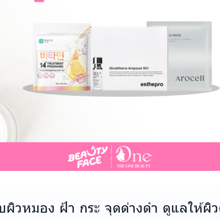
บผิวหมอง ฝ้า กระ จุดด่างดำ ดูแลให้ผิวด