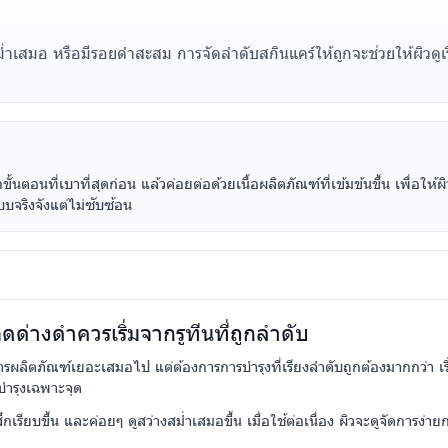
ม่สม่ำเสมอ หรือมีรอยดำสะสม การจัดลำดับสกินแคร์ให้ถูกจะช่วยให้ผิวดู
กขั้นตอนที่เบาที่สุดก่อน แล้วค่อยต่อด้วยเนื้อผลิตภัณฑ์ที่เข้มข้นขึ้น เพื่อให้
บจริงจังแต่ไม่ซับซ้อน
ด่างดำควรเริ่มจากรูทีนที่ถูกลำดับ
การผลิตภัณฑ์เยอะเสมอไป แต่ต้องการการบำรุงที่เรียงลำดับถูกต้องมากกว่า เริ่
นบำรุงเฉพาะจุด
น รู้สึกเรียบขึ้น และค่อยๆ ดูสว่างสม่ำเสมอขึ้น เมื่อใช้ต่อเนื่อง ผิวจะดูจัดการ