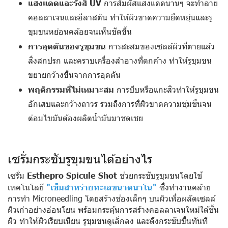
แสงแดดและรังสี UV
การสัมผัสแสงแดดนานๆ จะทำลาย
คอลลาเจนและอีลาสติน ทำให้ผิวขาดความยืดหยุ่นและรู
ขุมขนหย่อนคล้อยจนเห็นชัดขึ้น
การอุดตันของรูขุมขน
การสะสมของเซลล์ผิวที่ตายแล้ว
สิ่งสกปรก และคราบเครื่องสำอางที่ตกค้าง ทำให้รูขุมขน
ขยายกว้างขึ้นจากการอุดตัน
พฤติกรรมที่ไม่เหมาะสม
การบีบหรือแกะสิวทำให้รูขุมขน
อักเสบและกว้างถาวร รวมถึงการที่ผิวขาดความชุ่มชื้นจน
ต่อมไขมันต้องผลิตน้ำมันมาชดเชย
เซรั่มกระชับรูขุมขนได้อย่างไร
เซรั่ม
Esthepro Spicule Shot
ช่วยกระชับรูขุมขนโดยใช้
เทคโนโลยี
"เข็มสาหร่ายทะเลขนาดนาโน"
ซึ่งทำงานคล้าย
การทำ Microneedling โดยสร้างช่องเล็กๆ บนผิวเพื่อผลัดเซลล์
ผิวเก่าอย่างอ่อนโยน พร้อมกระตุ้นการสร้างคอลลาเจนใหม่ใต้ชั้น
ผิว ทำให้ผิวเรียบเนียน รูขุมขนดูเล็กลง และตึงกระชับขึ้นทันที