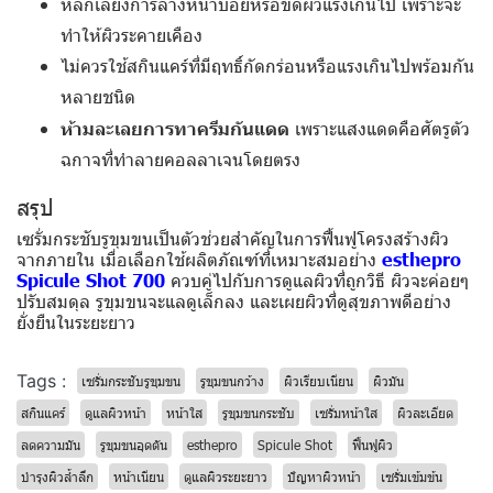
หลีกเลี่ยงการล้างหน้าบ่อยหรือขัดผิวแรงเกินไป เพราะจะ
ทำให้ผิวระคายเคือง
ไม่ควรใช้สกินแคร์ที่มีฤทธิ์กัดกร่อนหรือแรงเกินไปพร้อมกัน
หลายชนิด
ห้ามละเลยการทาครีมกันแดด
เพราะแสงแดดคือศัตรูตัว
ฉกาจที่ทำลายคอลลาเจนโดยตรง
สรุป
เซรั่มกระชับรูขุมขนเป็นตัวช่วยสำคัญในการฟื้นฟูโครงสร้างผิว
จากภายใน เมื่อเลือกใช้ผลิตภัณฑ์ที่เหมาะสมอย่าง
esthepro
Spicule Shot 700
ควบคู่ไปกับการดูแลผิวที่ถูกวิธี ผิวจะค่อยๆ
ปรับสมดุล รูขุมขนจะแลดูเล็กลง และเผยผิวที่ดูสุขภาพดีอย่าง
ยั่งยืนในระยะยาว
Tags :
เซรั่มกระชับรูขุมขน
รูขุมขนกว้าง
ผิวเรียบเนียน
ผิวมัน
สกินแคร์
ดูแลผิวหน้า
หน้าใส
รูขุมขนกระชับ
เซรั่มหน้าใส
ผิวละเอียด
ลดความมัน
รูขุมขนอุดตัน
esthepro
Spicule Shot
ฟื้นฟูผิว
บำรุงผิวล้ำลึก
หน้าเนียน
ดูแลผิวระยะยาว
ปัญหาผิวหน้า
เซรั่มเข้มข้น