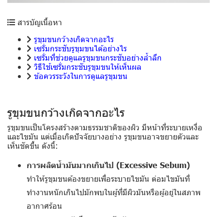
สารบัญเนื้อหา
รูขุมขนกว้างเกิดจากอะไร
เซรั่มกระชับรูขุมขนได้อย่างไร
เซรั่มที่ช่วยดูแลรูขุมขนกระชับอย่างล้ำลึก
วิธีใช้เซรั่มกระชับรูขุมขนให้เห็นผล
ข้อควรระวังในการดูแลรูขุมขน
รูขุมขนกว้างเกิดจากอะไร
รูขุมขนเป็นโครงสร้างตามธรรมชาติของผิว มีหน้าที่ระบายเหงื่อ
และไขมัน แต่เมื่อเกิดปัจจัยบางอย่าง รูขุมขนอาจขยายตัวและ
เห็นชัดขึ้น ดังนี้:
การผลิตน้ำมันมากเกินไป (Excessive Sebum)
ทำให้รูขุมขนต้องขยายเพื่อระบายไขมัน ต่อมไขมันที่
ทำงานหนักเกินไปมักพบในผู้ที่มีผิวมันหรือผู้อยู่ในสภาพ
อากาศร้อน