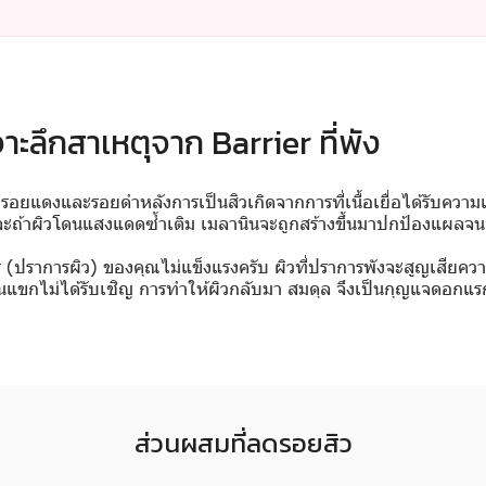
าะลึกสาเหตุจาก Barrier ที่พัง
ยแดงและรอยดำหลังการเป็นสิวเกิดจากการที่เนื้อเยื่อได้รับความเส
 และถ้าผิวโดนแสงแดดซ้ำเติม เมลานินจะถูกสร้างขึ้นมาปกป้องแผล
r (ปราการผิว) ของคุณไม่แข็งแรงครับ ผิวที่ปราการพังจะสูญเสียคว
แขกไม่ได้รับเชิญ การทำให้ผิวกลับมา สมดุล จึงเป็นกุญแจดอกแรก
ส่วนผสมที่ลดรอยสิว