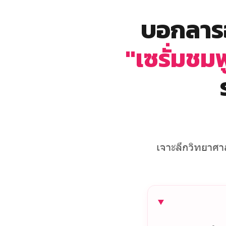
บอกลารอ
"เซรั่มชม
เจาะลึกวิทยาศาส