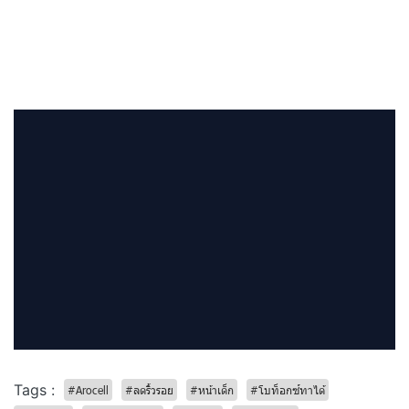
Tags :
#Arocell
#ลดริ้วรอย
#หน้าเด็ก
#โบท็อกซ์ทาได้