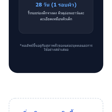
28 วัน (1 รอบผิว)
ริ้วรอยร่องลึกจางลง ผิวดูอ่อนเยาว์และ
ละเอียดเหมือนผิวเด็ก
*ผลลัพธ์ขึ้นอยู่กับสภาพผิวของแต่ละบุคคลและการ
ใช้อย่างสม่ำเสมอ