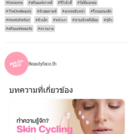
#Exosome
#สกินแคร์เกาหลี
#รีวิวบิวตี้
#ใช้ดีบอกต่อ
#TheOneBeauty
#ผิวสุขภาพดี
#ยกกระชับหน้า
#ริ้วรอยร่องลึก
#HowtoPerfect
#ผิวเด็ก
#หน้าเงา
#บำรุงผิวพรีเมียม
#กู้ผิว
#สกินแคร์ชะลอวัย
#ความงาม
Beautyface.th
บทความที่เกี่ยวข้อง