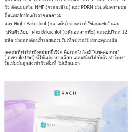
ผิว อัดแน่นด้วย NMF (กรดอะมิโน) และ PDRN ช่วยเติมความชุ่ม
ชื้นและปกป้องผิวจากมลภาวะ
สูตร Night Bakuchiol (กลางคืน)
ทำหน้าที่ "ซ่อมแซม" และ
"ปรับผิวเรียบ" ด้วย Bakuchiol (เรตินอลจากพืช) และเปปไทด์ 12
ชนิด ช่วยลดเลือนริ้วรอยและปรับเท็กซ์เจอร์ผิวขณะคุณหลับ
จุดเด่นที่ทำให้ทรีทเม้นท์นี้เวิร์ค คือเทคโนโลยี "แพดล่องหน"
(Invisible Pad) ที่ใช้แผ่น บางเฉียบ แนบสนิทไปกับผิว ทำให้เซ
รั่มเข้มข้นถูกส่งเข้าผิวเต็มที่ ไม่เสียเปล่า