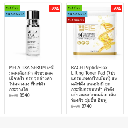
-8%
-6%
สินค้าใหม่
สินค้าใหม่
สั่งจองล่วงหน้า
สั่งจองล่วงหน้า
สินค้าแนะนำ
MELA TXA SERUM เซรั่
RACH Peptide-Tox
มลดเลือนฝ้า ตัวช่วยลด
Lifting Toner Pad (โปร
เลือนฝ้า กระ จุดด่างดำ
แกรมแพดทรีทเม้นท์) แพ
ให้ดูจางลง ฟื้นฟูผิว
ดลิฟติ้ง แพดมัมมี่ ยก
กระจ่างใส
กระชับกรอบหน้า ผิวตึง
เด้ง ลดหย่อนคล้อย เติม
฿540
฿590
ร่องผิว ชุ่มชื้น อิ่มฟู
฿740
฿790