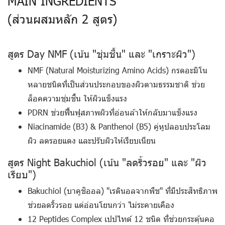
MAIN INGREDIENTS
(ส่วนผสมหลัก 2 สูตร)
สูตร Day NMF (เน้น "ชุ่มชื้น" และ "เกราะผิว")
NMF (Natural Moisturizing Amino Acids)
กรดอะมิโน
หลายชนิดที่เป็นส่วนประกอบของผิวตามธรรมชาติ ช่วย
ล็อคความชุ่มชื้น ให้ผิวแข็งแรง
PDRN
ช่วยฟื้นฟูสภาพผิวที่อ่อนล้าให้กลับมาแข็งแรง
Niacinamide (B3) & Panthenol (B5)
คู่หูปลอบประโลม
ผิว ลดรอยแดง และปรับผิวให้เรียบเนียน
สูตร Night Bakuchiol (เน้น "ลดริ้วรอย" และ "ผิว
เรียบ")
Bakuchiol (บาคูชิออล)
"เรตินอลจากพืช" ที่มีประสิทธิภาพ
ช่วยลดริ้วรอย แต่อ่อนโยนกว่า ไม่ระคายเคือง
12 Peptides Complex เปปไทด์ 12 ชนิด
ที่ช่วยกระตุ้นคอ