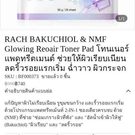
1/1
RACH BAKUCHIOL & NMF
Glowing Reoair Toner Pad โทนเนอร์
แพดทรีตเมนต์ ช่วยให้ผิวเรียบเนียน
ลดริ้วรอยแรกเริ่ม ฉ่ำวาว ผิวกระจก
SKU : BF000373
ขายแล้ว 0 ชิ้น
฿990
฿740
คำอธิบายสินค้าแบบย่อ
แก้ปัญหาผิวไม่เรียบเนียน รูขุมขนกว้าง และริ้วรอยแรกเริ่ม
ด้วยโปรแกรมแพดทรีทเม้นท์ 2-IN-1 ซองเดียวครบจบ ด้วย
(NMF) ที่ช่วย "ซ่อมเกราะผิวที่พัง" และ "อัดน้ำเข้าผิวให้ฟู"
(Bakuchiol) "ผิวเรียบ" และ "ลดริ้วรอย"