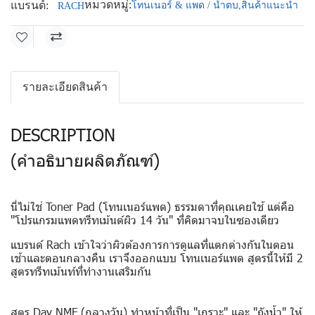
หมวดหมู่:
แบรนด์:
โทนเนอร์ & แพด / น้ำตบ
,
สินค้าแนะนำ
RACH
รายละเอียดสินค้า
DESCRIPTION
(คำอธิบายผลิตภัณฑ์)
นี่ไม่ใช่ Toner Pad (โทนเนอร์แพด) ธรรมดาที่คุณเคยใช้ แต่คือ
"โปรแกรมแพดทรีทเม้นต์ผิว 14 วัน" ที่คิดมาจบในซองเดียว
แบรนด์ Rach เข้าใจว่าผิวต้องการการดูแลที่แตกต่างกันในตอน
เช้าและตอนกลางคืน เราจึงออกแบบ โทนเนอร์แพด สูตรนี้ให้มี 2
สูตรทรีทเม้นท์ที่ทำงานเสริมกัน
สูตร Day NMF (กลางวัน)
ทำหน้าที่เป็น "เกราะ" และ "ถังน้ำ" ให้