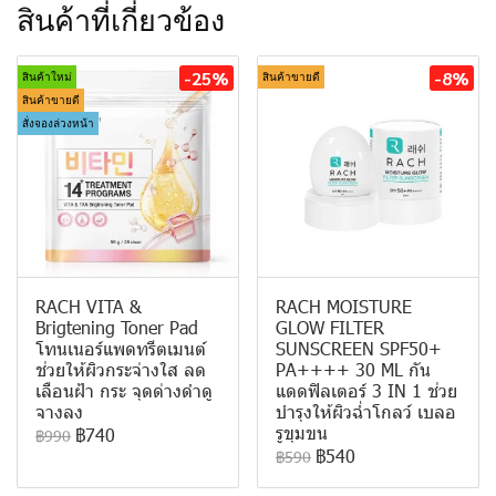
สินค้าที่เกี่ยวข้อง
-25%
-8%
สินค้าใหม่
สินค้าขายดี
สินค้าขายดี
สั่งจองล่วงหน้า
RACH VITA &
RACH MOISTURE
Brigtening Toner Pad
GLOW FILTER
โทนเนอร์แพดทรีตเมนต์
SUNSCREEN SPF50+
ช่วยให้ผิวกระจ่างใส ลด
PA++++ 30 ML กัน
เลือนฝ้า กระ จุดด่างดำดู
แดดฟิลเตอร์ 3 IN 1 ช่วย
จางลง
บำรุงให้ผิวฉ่ำโกลว์ เบลอ
รูขุมขน
฿740
฿990
฿540
฿590