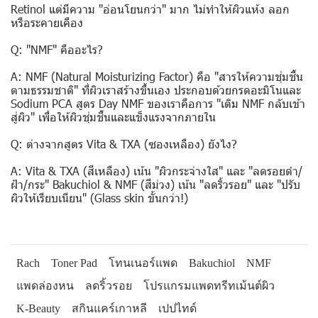
Retinol แต่มีความ "อ่อนโยนกว่า" มาก ไม่ทำให้ผิวแห้ง ลอก
หรือระคายเคือง
Q: "NMF" คืออะไร?
A: NMF (Natural Moisturizing Factor) คือ "สารให้ความชุ่มชื้น
ตามธรรมชาติ" ที่ผิวเราสร้างขึ้นเอง ประกอบด้วยกรดอะมิโนและ
Sodium PCA สูตร Day NMF ของเราคือการ "เติม NMF กลับเข้า
สู่ผิว" เพื่อให้ผิวชุ่มชื้นและแข็งแรงจากภายใน
Q: ต่างจากสูตร Vita & TXA (ซองเหลือง) ยังไง?
A: Vita & TXA (สีเหลือง) เน้น "ผิวกระจ่างใส" และ "ลดรอยดำ/
ฝ้า/กระ" Bakuchiol & NMF (สีม่วง) เน้น "ลดริ้วรอย" และ "ปรับ
ผิวให้เรียบเนียน" (Glass skin ขั้นกว่า!)
Rach
Toner Pad
โทนเนอร์แพด
Bakuchiol
NMF
แพดล่องหน
ลดริ้วรอย
โปรแกรมแพดทรีทเม้นต์ผิว
K-Beauty
สกินแคร์เกาหลี
เปปไทด์