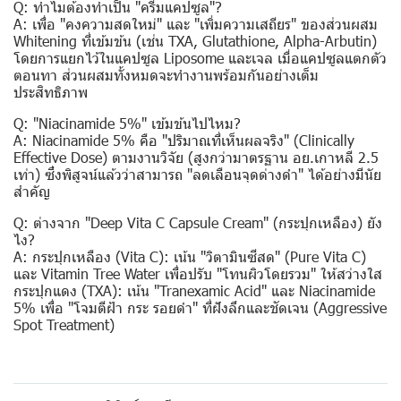
Q: ทำไมต้องทำเป็น "ครีมแคปซูล"?
A: เพื่อ "คงความสดใหม่" และ "เพิ่มความเสถียร" ของส่วนผสม
Whitening ที่เข้มข้น (เช่น TXA, Glutathione, Alpha-Arbutin)
โดยการแยกไว้ในแคปซูล Liposome และเจล เมื่อแคปซูลแตกตัว
ตอนทา ส่วนผสมทั้งหมดจะทำงานพร้อมกันอย่างเต็ม
ประสิทธิภาพ
Q: "Niacinamide 5%" เข้มข้นไปไหม?
A: Niacinamide 5% คือ "ปริมาณที่เห็นผลจริง" (Clinically
Effective Dose) ตามงานวิจัย (สูงกว่ามาตรฐาน อย.เกาหลี 2.5
เท่า) ซึ่งพิสูจน์แล้วว่าสามารถ "ลดเลือนจุดด่างดำ" ได้อย่างมีนัย
สำคัญ
Q: ต่างจาก "Deep Vita C Capsule Cream" (กระปุกเหลือง) ยัง
ไง?
A: กระปุกเหลือง (Vita C): เน้น "วิตามินซีสด" (Pure Vita C)
และ Vitamin Tree Water เพื่อปรับ "โทนผิวโดยรวม" ให้สว่างใส
กระปุกแดง (TXA): เน้น "Tranexamic Acid" และ Niacinamide
5% เพื่อ "โจมตีฝ้า กระ รอยดำ" ที่ฝังลึกและชัดเจน (Aggressive
Spot Treatment)