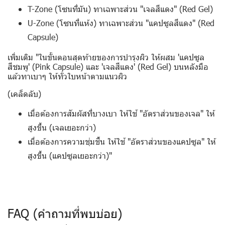
T-Zone (โซนที่มัน) ทาเฉพาะส่วน "เจลสีแดง" (Red Gel)
U-Zone (โซนที่แห้ง) ทาเฉพาะส่วน "แคปซูลสีแดง" (Red
Capsule)
เพิ่มเติม
"ในขั้นตอนสุดท้ายของการบำรุงผิว ให้ผสม 'แคปซูล
สีชมพู' (Pink Capsule) และ 'เจลสีแดง' (Red Gel) บนหลังมือ
แล้วทาเบาๆ ให้ทั่วใบหน้าตามแนวผิว
(เคล็ดลับ)
เมื่อต้องการสัมผัสที่บางเบา
ให้ใช้ "อัตราส่วนของเจล" ให้
สูงขึ้น (เจลเยอะกว่า)
เมื่อต้องการความชุ่มชื้น
ให้ใช้ "อัตราส่วนของแคปซูล" ให้
สูงขึ้น (แคปซูลเยอะกว่า)"
FAQ (คำถามที่พบบ่อย)