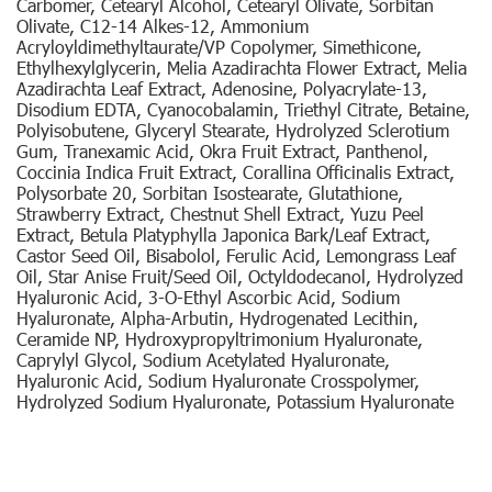
Carbomer, Cetearyl Alcohol, Cetearyl Olivate, Sorbitan
Olivate, C12-14 Alkes-12, Ammonium
Acryloyldimethyltaurate/VP Copolymer, Simethicone,
Ethylhexylglycerin, Melia Azadirachta Flower Extract, Melia
Azadirachta Leaf Extract, Adenosine, Polyacrylate-13,
Disodium EDTA, Cyanocobalamin, Triethyl Citrate, Betaine,
Polyisobutene, Glyceryl Stearate, Hydrolyzed Sclerotium
Gum, Tranexamic Acid, Okra Fruit Extract, Panthenol,
Coccinia Indica Fruit Extract, Corallina Officinalis Extract,
Polysorbate 20, Sorbitan Isostearate, Glutathione,
Strawberry Extract, Chestnut Shell Extract, Yuzu Peel
Extract, Betula Platyphylla Japonica Bark/Leaf Extract,
Castor Seed Oil, Bisabolol, Ferulic Acid, Lemongrass Leaf
Oil, Star Anise Fruit/Seed Oil, Octyldodecanol, Hydrolyzed
Hyaluronic Acid, 3-O-Ethyl Ascorbic Acid, Sodium
Hyaluronate, Alpha-Arbutin, Hydrogenated Lecithin,
Ceramide NP, Hydroxypropyltrimonium Hyaluronate,
Caprylyl Glycol, Sodium Acetylated Hyaluronate,
Hyaluronic Acid, Sodium Hyaluronate Crosspolymer,
Hydrolyzed Sodium Hyaluronate, Potassium Hyaluronate