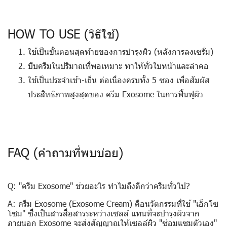
HOW TO USE (วิธีใช้)
ใช้เป็นขั้นตอนสุดท้ายของการบำรุงผิว (หลังการลงเซรั่ม)
บีบครีมในปริมาณที่พอเหมาะ ทาให้ทั่วใบหน้าและลำคอ
ใช้เป็นประจำเช้า-เย็น ต่อเนื่องครบทั้ง 5 ซอง เพื่อสัมผัส
ประสิทธิภาพสูงสุดของ ครีม Exosome ในการฟื้นฟูผิว
FAQ (คำถามที่พบบ่อย)
Q: "ครีม Exosome" ช่วยอะไร ทำไมถึงดีกว่าครีมทั่วไป?
A: ครีม Exosome (Exosome Cream) คือนวัตกรรมที่ใช้ "เอ็กโซ
โซม" ซึ่งเป็นสารสื่อสารระหว่างเซลล์ แทนที่จะบำรุงผิวจาก
ภายนอก Exosome จะส่งสัญญาณให้เซลล์ผิว "ซ่อมแซมตัวเอง"