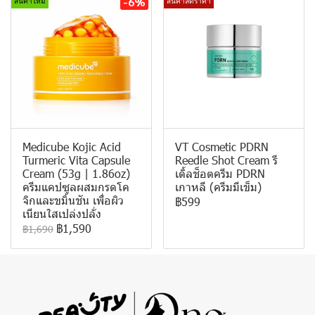
-6%
สินค้าใหม่
สินค้าลดราคา
Medicube Kojic Acid
VT Cosmetic PDRN
Turmeric Vita Capsule
Reedle Shot Cream รี
Cream (53g | 1.86oz)
เดิ้ลช็อตครีม PDRN
ครีมแคปซูลผสมกรดโค
เกาหลี (ครีมมีเข็ม)
จิกและขมิ้นชัน เพื่อผิว
฿599
เนียนใสเปล่งปลั่ง
฿1,590
฿1,690