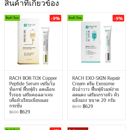
สินค้าที่เกี่ยวข้อง
-9%
-9%
สินค้าใหม่
สินค้าใหม่
RACH BOR-TOX Copper
RACH EXO-SKIN Repair
Peptide Serum เซรั่มโบ
Cream ครีม Exosome
ท็อกซ์ ฟื้นฟูผิว ลดเลือน
ผิวฉ่ำวาว ฟื้นฟูผิวแพ้ง่าย
ริ้วรอย เสริมคอลลาเจน
ลดแดง เสริมเกราะผิว ผิว
เพื่อผิวเรียบเนียนและ
แข็งแรง ขนาด 20 กรัม
กระชับ
฿629
฿690
฿629
฿690