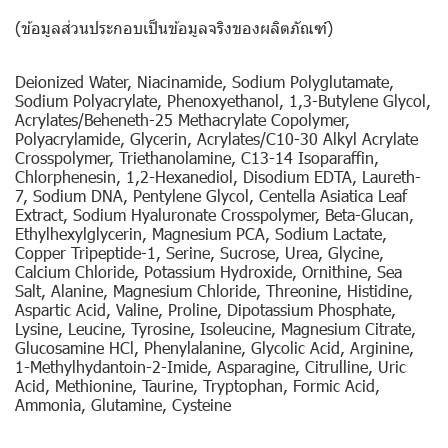
(ข้อมูลส่วนประกอบเป็นข้อมูลจริงของผลิตภัณฑ์)
Deionized Water, Niacinamide, Sodium Polyglutamate,
Sodium Polyacrylate, Phenoxyethanol, 1,3-Butylene Glycol,
Acrylates/Beheneth-25 Methacrylate Copolymer,
Polyacrylamide, Glycerin, Acrylates/C10-30 Alkyl Acrylate
Crosspolymer, Triethanolamine, C13-14 Isoparaffin,
Chlorphenesin, 1,2-Hexanediol, Disodium EDTA, Laureth-
7, Sodium DNA, Pentylene Glycol, Centella Asiatica Leaf
Extract, Sodium Hyaluronate Crosspolymer, Beta-Glucan,
Ethylhexylglycerin, Magnesium PCA, Sodium Lactate,
Copper Tripeptide-1, Serine, Sucrose, Urea, Glycine,
Calcium Chloride, Potassium Hydroxide, Ornithine, Sea
Salt, Alanine, Magnesium Chloride, Threonine, Histidine,
Aspartic Acid, Valine, Proline, Dipotassium Phosphate,
Lysine, Leucine, Tyrosine, Isoleucine, Magnesium Citrate,
Glucosamine HCl, Phenylalanine, Glycolic Acid, Arginine,
1-Methylhydantoin-2-Imide, Asparagine, Citrulline, Uric
Acid, Methionine, Taurine, Tryptophan, Formic Acid,
Ammonia, Glutamine, Cysteine