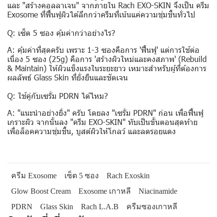
และ "สร้างคอลลาเจน" จากภายใน Rach EXO-SKIN จึงเป็น ครีม
Exosome ที่ฟื้นฟูผิวได้ลึกกว่าครีมที่เน้นแค่ความชุ่มชื้นทั่วไป
Q: เซ็ต 5 ซอง คุ้มค่ากว่าอย่างไร?
A: คุ้มค่าที่สุดครับ เพราะ 1-3 ซองคือการ 'ฟื้นฟู' แต่การใช้ต่อ
เนื่อง 5 ซอง (25g) คือการ 'สร้างผิวใหม่และคงสภาพ' (Rebuild
& Maintain) ให้ผิวแข็งแรงในระยะยาว เหมาะสำหรับผู้ที่ต้องการ
ผลลัพธ์ Glass Skin ที่ยั่งยืนและชัดเจน
Q: ใช้คู่กับเซรั่ม PDRN ได้ไหม?
A: "แนะนำอย่างยิ่ง" ครับ โดยลง "เซรั่ม PDRN" ก่อน เพื่อฟื้นฟู
เกราะผิว จากนั้นลง "ครีม EXO-SKIN" ทับเป็นขั้นตอนสุดท้าย
เพื่อล็อคความชุ่มชื้น, บูสต์ผิวให้โกลว์ และลดรอยแดง
ครีม Exosome
เซ็ต 5 ซอง
Rach Exoskin
Glow Boost Cream
Exosome เกาหลี
Niacinamide
PDRN
Glass Skin
Rach L.A.B
ครีมซองเกาหลี