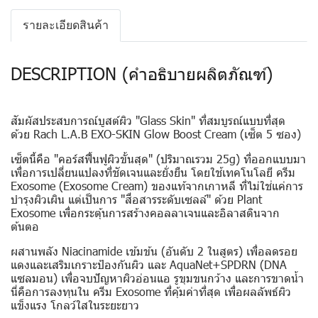
รายละเอียดสินค้า
DESCRIPTION (คำอธิบายผลิตภัณฑ์)
สัมผัสประสบการณ์บูสต์ผิว "Glass Skin" ที่สมบูรณ์แบบที่สุด
ด้วย
Rach L.A.B EXO-SKIN Glow Boost Cream (เซ็ต 5 ซอง)
เซ็ตนี้คือ "คอร์สฟื้นฟูผิวขั้นสุด" (ปริมาณรวม 25g) ที่ออกแบบมา
เพื่อการเปลี่ยนแปลงที่ชัดเจนและยั่งยืน โดยใช้เทคโนโลยี ครีม
Exosome (Exosome Cream) ของแท้จากเกาหลี ที่ไม่ใช่แค่การ
บำรุงผิวเผิน แต่เป็นการ "สื่อสารระดับเซลล์" ด้วย Plant
Exosome เพื่อกระตุ้นการสร้างคอลลาเจนและอิลาสตินจาก
ต้นตอ
ผสานพลัง Niacinamide เข้มข้น (อันดับ 2 ในสูตร) เพื่อลดรอย
แดงและเสริมเกราะป้องกันผิว และ AquaNet+SPDRN (DNA
แซลมอน) เพื่อจบปัญหาผิวอ่อนแอ รูขุมขนกว้าง และการขาดน้ำ
นี่คือการลงทุนใน ครีม Exosome ที่คุ้มค่าที่สุด เพื่อผลลัพธ์ผิว
แข็งแรง โกลว์ใสในระยะยาว