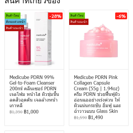
สินค้าที่เกี่ยวข้อง
-28%
-6%
สินค้าใหม่
สินค้าใหม่
สั่งจองล่วงหน้า
สินค้าแนะนำ
สินค้าแนะนำ
Medicube PDRN 99%
Medicube PDRN Pink
Gel-to-Foam Cleanser
Collagen Capsule
200ml คลีนเซอร์ PDRN
Cream (55g | 1.94oz)
เจลโฟม หน้าใส ผิวชุ่มชื้น
ครีม PDRN ช่วยฟื้นฟูผิว
ลดสิวอุดตัน เจลล้างหน้า
อ่อนแออย่างเร่งด่วน ให้
เกาหลี
ผิวแน่นกระชับ อิ่มฟู และ
ฉ่ำวาวแบบ Glass Skin
฿1,000
฿1,390
฿1,490
฿1,590