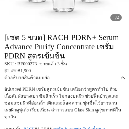
1/4
[เซต 5 ขวด] RACH PDRN+ Serum
Advance Purify Concentrate เซรั่ม
PDRN สูตรเข้มข้น
SKU : BF000273
ขายแล้ว 3 ชิ้น
฿2,450
฿1,900
คำอธิบายสินค้าแบบย่อ
อัปเกรด! PDRN เซรั่มสูตรเข้มข้น เหนือกว่าสูตรทั่วไป ด้วย
เนื้อสัมผัสบางเบา ซึมลึกเร็ว ไม่กองบนผิว ช่วยฟื้นบำรุงและ
ซ่อมแซมผิวที่อ่อนล้า เติมและล็อคความชุ่มชื้นไว้ยาวนาน
เผยผิวดูฟูเด้ง เรียบเนียน ฉ่ำวาวแบบ Glass Skin ดูสุขภาพดีใน
ทุกวัน
หมวดหมู่:
แบรนด์:
เซรั่ม & แอมพูล
,
สินค้าทั้งหมด