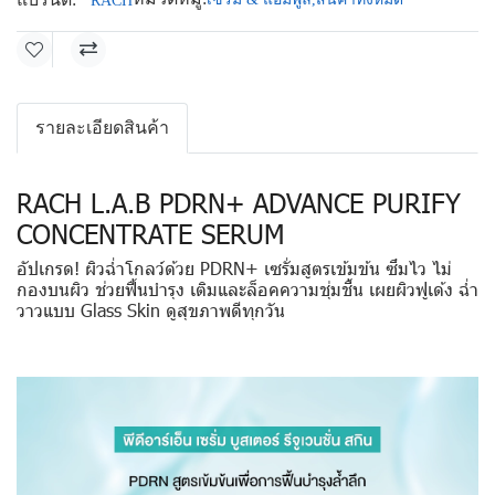
RACH
รายละเอียดสินค้า
RACH L.A.B PDRN+ ADVANCE PURIFY
CONCENTRATE SERUM
อัปเกรด! ผิวฉ่ำโกลว์ด้วย PDRN+ เซรั่มสูตรเข้มข้น ซึมไว ไม่
กองบนผิว ช่วยฟื้นบำรุง เติมและล็อคความชุ่มชื้น เผยผิวฟูเด้ง ฉ่ำ
วาวแบบ Glass Skin ดูสุขภาพดีทุกวัน