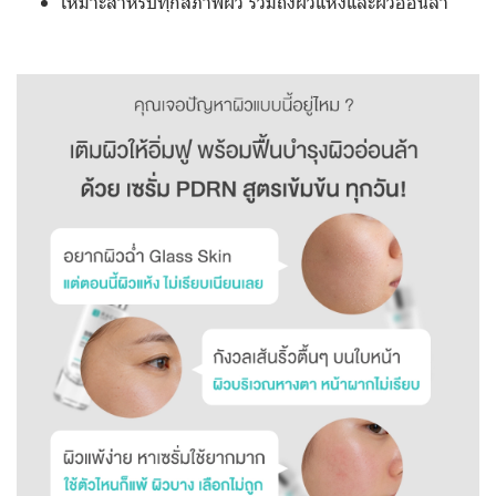
เหมาะสำหรับทุกสภาพผิว รวมถึงผิวแห้งและผิวอ่อนล้า