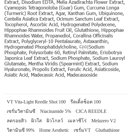
Extract, Disodium EDTA, Melia Azadirachta Flower Extract,
Cyamopsis Tetragonoloba (Guar) Gum, Curcuma Longa
(Turmeric) Root Extract, Agar, Xanthan Gum, Ubiquinone,
Centella Asiatica Extract, Ocimum Sanctum Leaf Extract,
Tocopherol, Ascorbic Acid, Hydrogenated Polydecene,
Hippophae Rhamnoides Fruit Oil, Glutathione, Hippophae
Rhamnoides Water, Propanediol, Corallina Officinalis
Extract, Polyglyceryl-10 Pentalaurate, Astaxanthin,
Hydrogenated Phosphatidylcholine, 다이Sodium
Phosphate, Polysorbate 60, Retinyl Palmitate, Eriobotrya
Japonica Leaf Extract, Sodium Phosphate, Sodium Lauroyl
Glutamate, Mentha Viridis (Spearmint) Extract, Sodium
Hyaluronate, Propolis Extract, Ferulic Acid, Asiaticoside,
Asiatic Acid, Madecassic Acid, Madecassoside
VT Vita-Light Reedle Shot 100
รีดเดิ้ลช็อต 100
เซรั่มวิตามินซี
Niacinamide 5%
CICA REEDLE
ลดรอยสิว
ผิวใส
ผิวโกลว์
เมลาซีโร่
Melazero V2
วิตามินซี 99%
Home Aesthetic
เซรั่มVT
Gluthathione