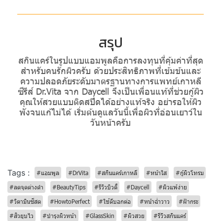
สรุป
สกินแคร์ในรูปแบบแอมพูลคือการลงทุนที่คุ้มค่าที่สุด
สำหรับคนรักผิวครับ ด้วยประสิทธิภาพที่เข้มข้นและ
ความปลอดภัยระดับมาตรฐานทางการแพทย์เกาหลี
ซีรีส์ Dr.Vita จาก Daycell จึงเป็นเพื่อนแท้ที่ช่วยกู้ผิว
คุณให้สวยแบบติดสปีดได้อย่างแท้จริง อย่ารอให้ผิว
พังจนแก้ไม่ได้ เริ่มต้นดูแลวันนี้เพื่อผิวที่อ่อนเยาว์ใน
วันหน้าครับ
Tags :
#แอมพูล
#DrVita
#สกินแคร์เกาหลี
#หน้าใส
#กู้ผิวโทรม
#ลดจุดด่างดำ
#BeautyTips
#รีวิวบิวตี้
#Daycell
#ผิวแพ้ง่าย
#วิตามินซีสด
#HowtoPerfect
#ใช้ดีบอกต่อ
#หน้าฉ่ำวาว
#ฝ้ากระ
#สิวยุบไว
#บำรุงผิวหน้า
#GlassSkin
#ผิวสวย
#รีวิวสกินแคร์