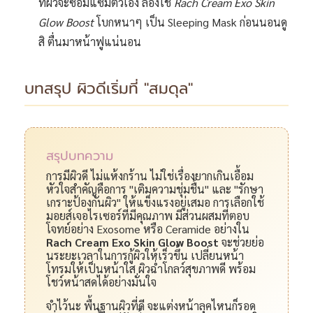
ที่ผิวจะซ่อมแซมตัวเอง ลองใช้
Rach Cream Exo Skin
Glow Boost
โบกหนาๆ เป็น Sleeping Mask ก่อนนอนดู
สิ ตื่นมาหน้าฟูแน่นอน
บทสรุป ผิวดีเริ่มที่ "สมดุล"
สรุปบทความ
การมีผิวดี ไม่แห้งกร้าน ไม่ใช่เรื่องยากเกินเอื้อม
หัวใจสำคัญคือการ "เติมความชุ่มชื้น" และ "รักษา
เกราะป้องกันผิว" ให้แข็งแรงอยู่เสมอ การเลือกใช้
มอยส์เจอไรเซอร์ที่มีคุณภาพ มีส่วนผสมที่ตอบ
โจทย์อย่าง Exosome หรือ Ceramide อย่างใน
Rach Cream Exo Skin Glow Boost
จะช่วยย่อ
นระยะเวลาในการกู้ผิวให้เร็วขึ้น เปลี่ยนหน้า
โทรมให้เป็นหน้าใส ผิวฉ่ำโกลว์สุขภาพดี พร้อม
โชว์หน้าสดได้อย่างมั่นใจ
จำไว้นะ พื้นฐานผิวที่ดี จะแต่งหน้าลุคไหนก็รอด