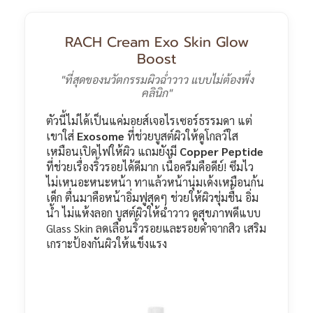
RACH Cream Exo Skin Glow
Boost
"ที่สุดของนวัตกรรมผิวฉ่ำวาว แบบไม่ต้องพึ่ง
คลินิก"
ตัวนี้ไม่ได้เป็นแค่มอยส์เจอไรเซอร์ธรรมดา แต่
เขาใส่
Exosome
ที่ช่วยบูสต์ผิวให้ดูโกลว์ใส
เหมือนเปิดไฟให้ผิว แถมยังมี
Copper Peptide
ที่ช่วยเรื่องริ้วรอยได้ดีมาก เนื้อครีมคือดีย์! ซึมไว
ไม่เหนอะหนะหน้า ทาแล้วหน้านุ่มเด้งเหมือนก้น
เด็ก ตื่นมาคือหน้าอิ่มฟูสุดๆ
ช่วยให้ผิวชุ่มชื้น อิ่ม
น้ำ ไม่แห้งลอก บูสต์ผิวให้ฉ่ำวาว ดูสุขภาพดีแบบ
Glass Skin ลดเลือนริ้วรอยและรอยดำจากสิว เสริม
เกราะป้องกันผิวให้แข็งแรง