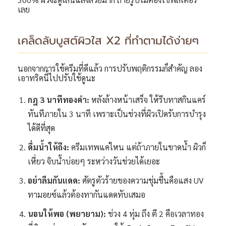
เลย
เคล็ดลับบูสต์ผิวใส X2 ที่ทำตามได้ง่ายๆ
นอกจากการใช้ครีมที่ดีแล้ว การปรับพฤติกรรมก็สำคัญ ลอง
เอาทริคนี้ไปปรับใช้ดูนะ
กฎ 3 นาทีทองคำ:
หลังล้างหน้าเสร็จ ให้รีบทาสกินแคร์
ทันทีภายใน 3 นาที เพราะเป็นช่วงที่ผิวเปิดรับการบำรุง
ได้ดีที่สุด
ดื่มน้ำให้ถึง:
ครีมเทพแค่ไหน แต่ถ้าภายในขาดน้ำ ผิวก็
เหี่ยว จิบน้ำบ่อยๆ ระหว่างวันช่วยได้เยอะ
อย่าลืมกันแดด:
ศัตรูตัวร้ายของความชุ่มชื้นคือแสง UV
ทามอยซ์แล้วต้องทากันแดดทับเสมอ
นอนให้พอ (พยายาม):
ช่วง 4 ทุ่ม ถึง ตี 2 คือเวลาทอง