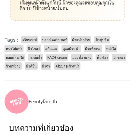
เริ่มดูแลผิวตั้งแต่วันนี้ ผิวของคุณจะขอบคุณคุณใน
อีก 10 ปีข้างหน้าแน่นอน
Tags :
ครีมมอยซ์
มอยส์เจอไรเซอร์
ผิวแห้งกร้าน
ผิวชุ่มชื้น
หน้าไม่แห้ง
ผิวโกลว์
สกินแคร์
ดูแลผิวหน้า
ผิวแข็งแรง
หน้าใส
มอยส์หน้าใส
ผิวอิ่มน้ำ
RACH cream
มอยส์ผิวแห้ง
ฟื้นฟูผิว
บำรุงผิว
ผิวแพ้ง่าย
ผิวดีขึ้น
ผิวฉ่ำ
ครีมบำรุงผิวหน้า
Beautyface.th
บทความที่เกี่ยวข้อง