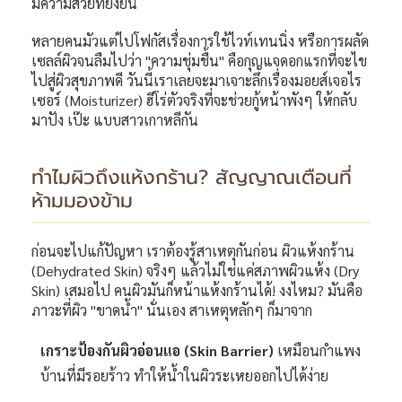
มีความสวยที่ยั่งยืน
หลายคนมัวแต่ไปโฟกัสเรื่องการใช้ไวท์เทนนิ่ง หรือการผลัด
เซลล์ผิวจนลืมไปว่า "ความชุ่มชื้น" คือกุญแจดอกแรกที่จะไข
ไปสู่ผิวสุขภาพดี วันนี้เราเลยจะมาเจาะลึกเรื่องมอยส์เจอไร
เซอร์ (Moisturizer) ฮีโร่ตัวจริงที่จะช่วยกู้หน้าพังๆ ให้กลับ
มาปัง เป๊ะ แบบสาวเกาหลีกัน
ทำไมผิวถึงแห้งกร้าน? สัญญาณเตือนที่
ห้ามมองข้าม
ก่อนจะไปแก้ปัญหา เราต้องรู้สาเหตุกันก่อน ผิวแห้งกร้าน
(Dehydrated Skin) จริงๆ แล้วไม่ใช่แค่สภาพผิวแห้ง (Dry
Skin) เสมอไป คนผิวมันก็หน้าแห้งกร้านได้! งงไหม? มันคือ
ภาวะที่ผิว "ขาดน้ำ" นั่นเอง สาเหตุหลักๆ ก็มาจาก
เกราะป้องกันผิวอ่อนแอ (Skin Barrier)
เหมือนกำแพง
บ้านที่มีรอยร้าว ทำให้น้ำในผิวระเหยออกไปได้ง่าย