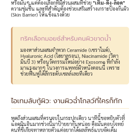
หรือมันๆ แต่ต้องเลือกที่มีส่วนผสมที่ช่วย
"เติม-ดึง-ล็อค"
ความชุ่มชื้น และที่สำคัญต้องช่วยเสริมสร้างเกราะป้องกันผิว
(Skin Barrier) ให้แข็งแรงด้วย
ทริคเลือกมอยซ์สำหรับคนผิวขาดน้ำ
มองหาส่วนผสมจำพวก Ceramide (เซราไมด์),
Hyaluronic Acid (ไฮยาลูรอน), Niacinamide (วิตา
มินบี 3) หรือนวัตกรรมใหม่อย่าง Exosome ที่กำลัง
มาแรงมากๆ ในวงการแพทย์ผิวหนังตอนนี้ เพราะ
ช่วยฟื้นฟูได้ลึกระดับเซลล์เลยทีเดียว
ไอเทมลับกู้ผิว: งานผิวฉ่ำโกลว์ที่ใครก็ทัก
พูดถึงส่วนผสมที่ครบจบในกระปุกเดียว นาทีนี้ขอหยิบตัวที่
แอดมินอินมากช่วงนี้มาป้ายยากันหน่อย คือมันตอบโจทย์
คนที่ขี้เกียจทาหลายตัวแต่อยากได้ผลลัพธ์แบบจัดเต็ม