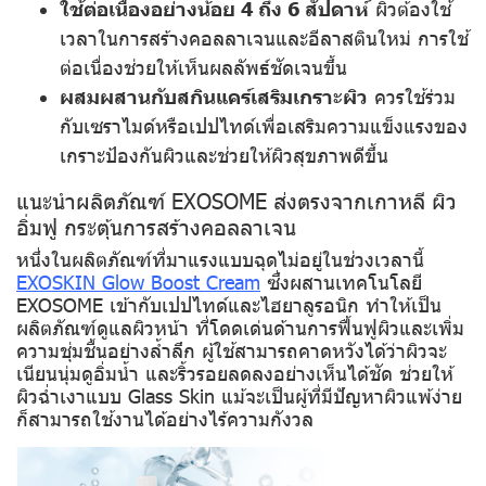
ใช้ต่อเนื่องอย่างน้อย 4 ถึง 6 สัปดาห์
ผิวต้องใช้
เวลาในการสร้างคอลลาเจนและอีลาสตินใหม่ การใช้
ต่อเนื่องช่วยให้เห็นผลลัพธ์ชัดเจนขึ้น
ผสมผสานกับสกินแคร์เสริมเกราะผิว
ควรใช้ร่วม
กับเซราไมด์หรือเปปไทด์เพื่อเสริมความแข็งแรงของ
เกราะป้องกันผิวและช่วยให้ผิวสุขภาพดีขึ้น
แนะนำผลิตภัณฑ์ EXOSOME ส่งตรงจากเกาหลี ผิว
อิ่มฟู กระตุ้นการสร้างคอลลาเจน
หนึ่งในผลิตภัณฑ์ที่มาแรงแบบฉุดไม่อยู่ในช่วงเวลานี้
EXOSKIN Glow Boost Cream
ซึ่งผสานเทคโนโลยี
EXOSOME เข้ากับเปปไทด์และไฮยาลูรอนิก ทำให้เป็น
ผลิตภัณฑ์ดูแลผิวหน้า ที่โดดเด่นด้านการฟื้นฟูผิวและเพิ่ม
ความชุ่มชื้นอย่างล้ำลึก ผู้ใช้สามารถคาดหวังได้ว่าผิวจะ
เนียนนุ่มดูอิ่มน้ำ และริ้วรอยลดลงอย่างเห็นได้ชัด ช่วยให้
ผิวฉ่ำเงาแบบ Glass Skin แม้จะเป็นผู้ที่มีปัญหาผิวแพ้ง่าย
ก็สามารถใช้งานได้อย่างไร้ความกังวล